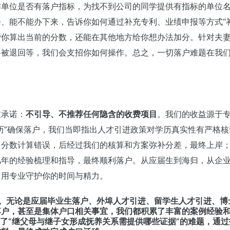
作单位是否有落户指标，为找不到公司的同学提供有指标的单位
、能不能办下来，告诉你如何通过补充专利、业绩申报等方式“
帮你算出当前的分数，还能在其他地方给你想办法加分。针对夫
料被退回等，我们会支招你如何操作。总之，一切落户难题在我
重承诺：
不引导、不推荐任何隐含的收费项目
。我们的收益源于
历”确保落户，我们当即指出人才引进政策对学历真实性有严格核查
中分数计算错误，后经过我们的核算和方案弥补分差，最终上岸
几年的经验梳理和指导，最终顺利落户。从应届生到海归，从企
，用专业守护你的时间与精力。
。无论是应届毕业生落户、外埠人才引进、留学生人才引进、博
落户，甚至是集体户口相关事宜，我们都积累了丰富的案例经验
决了“继父母与继子女形成抚养关系需提供哪些证据”的难题，通