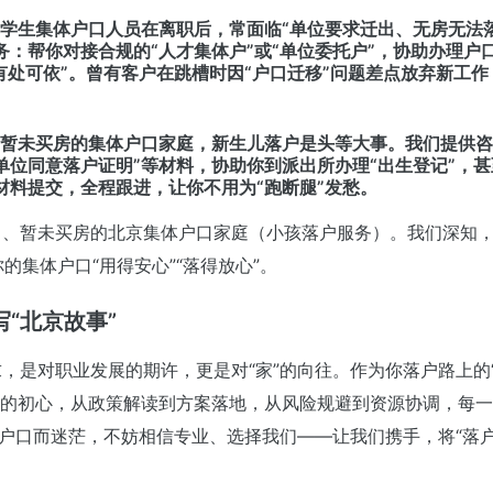
非学生集体户口人员在离职后，常面临“单位要求迁出、无房无法
务：帮你对接合规的“人才集体户”或“单位委托户”，协助办理户
有处可依”。曾有客户在跳槽时因“户口迁移”问题差点放弃新工作
于暂未买房的集体户口家庭，新生儿落户是头等大事。我们提供
单位同意落户证明”等材料，协助你到派出所办理“出生登记”，甚
材料提交，全程跟进，让你不用为“跑断腿”发愁。
、暂未买房的北京集体户口家庭（小孩落户服务）。我们深知，
的集体户口“用得安心”“落得放心”。
“北京故事”
，是对职业发展的期许，更是对“家”的向往。作为你落户路上的
责”的初心，从政策解读到方案落地，从风险规避到资源协调，每
京户口而迷茫，不妨相信专业、选择我们——让我们携手，将“落户