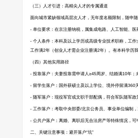
（三）人才引进：高精尖人才的专属通道
面向城市紧缺领域高层次人才，无年度名额限制，随申随
- 单位要求：在京注册纳税，属集成电路、人工智能、医
- 个人条件：本科及以上学历或高级专业技术职称，工作
工作满2年（创业人才需企业注册满2年）。有本科学历
（四）其他实用路径
- 投靠落户：夫妻投靠需申请人≥45周岁、结婚满10
- 留学生落户：国外获硕士及以上学位、境外停留满36
- 随军落户：现役军官或文职干部配偶，符合军队随军
- 工作落户：考取中央部委/北京公务员、事业单位编制
- 公共户落户：离婚、离职后无合法房产等特殊情况，
二、关键注意事项：避开落户“坑”