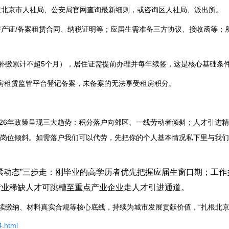
通过北京市人社局、公安局官网查询最新细则，或咨询区人社局、派出所。
、房产证/备案租赁合同、纳税证明等；应届生需准备三方协议、接收函等；
补缴累计不超5个月），居住证需提前办理并每年续签，这是核心基础条
市住房租赁监管平台登记备案，未备案的无法享受租房积分。
026年政策呈现三大趋势：积分落户向郊区、一线劳动者倾斜；人才引进
岗位倾斜。如需落户我们可以代劳，先把你的个人基本情况私下里与我们
紧动态”三步走：刚毕业的高学历者优先把握应届生窗口期；工作
行业稀缺人才可跳槽至重点产业企业走人才引进通道。
连续缴纳、材料真实合规等核心底线，持续为城市发展贡献价值，“扎根北京
4.html