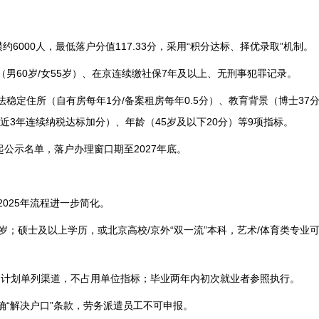
6000人，最低落户分值117.33分，采用“积分达标、择优录取”机制。
（男60岁/女55岁）、在京连续缴社保7年及以上、无刑事犯罪记录。
定住所（自有房每年1分/备案租房每年0.5分）、教育背景（博士37分/硕
近3年连续纳税达标加分）、年龄（45岁及以下20分）等9项指标。
4日起公示名单，落户办理窗口期至2027年底。
025年流程进一步简化。
5周岁；硕士及以上学历，或北京高校/京外“双一流”本科，艺术/体育类专
士可走计划单列渠道，不占用单位指标；毕业两年内初次就业者参照执行。
确“解决户口”条款，劳务派遣员工不可申报。