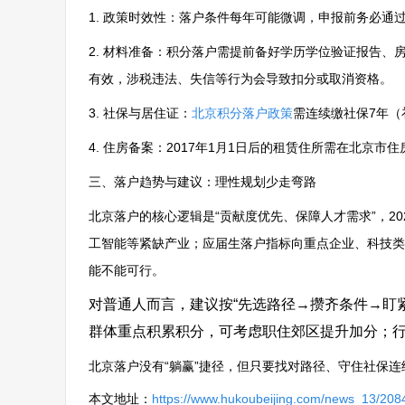
1. 政策时效性：落户条件每年可能微调，申报前务必
2. 材料准备：积分落户需提前备好学历学位验证报告
有效，涉税违法、失信等行为会导致扣分或取消资格。
3. 社保与居住证：
北京积分落户政策
需连续缴社保7年（
4. 住房备案：2017年1月1日后的租赁住所需在北京
三、落户趋势与建议：理性规划少走弯路
北京落户的核心逻辑是“贡献度优先、保障人才需求”，2
工智能等紧缺产业；应届生落户指标向重点企业、科技类
能不能可行。
对普通人而言，建议按“先选路径→攒齐条件→盯
群体重点积累积分，可考虑职住郊区提升加分；
北京落户没有“躺赢”捷径，但只要找对路径、守住社保
本文地址：
https://www.hukoubeijing.com/news_13/208