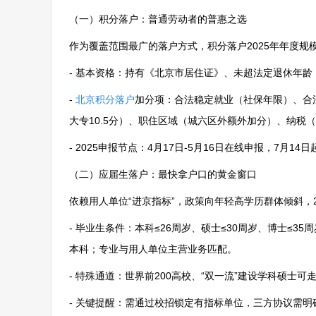
（一）积分落户：普通劳动者的普惠之选
作为覆盖范围最广的落户方式，积分落户2025年年度规模约
- 基本资格：持有《北京市居住证》、未超法定退休年龄
-
北京积分落户
加分项：合法稳定就业（社保年限）、合法稳
大专10.5分）、职住区域（城六区外额外加分）、纳税（
- 2025申报节点：4月17日-5月16日在线申报，7月1
（二）应届生落户：最快拿户口的黄金窗口
依赖用人单位“进京指标”，政策向年轻高学历群体倾斜，2
- 毕业生条件：本科≤26周岁、硕士≤30周岁、博士≤3
本科；专业与用人单位主营业务匹配。
- 特殊通道：世界前200高校、“双一流”建设学科硕
- 关键提醒：需通过校招锁定有指标单位，三方协议需明