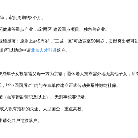
审，审批周期约3个月。
药健康等重点产业，或“两区”建设重点项目、独角兽企业。
业绩显著；原则上≤45周岁，“三城一区”可放宽至50周岁，贡献突出者可
我们可以助你申请
北京人才引进
落户。
年；未成年子女投靠需父母一方为京籍；退休老人投靠需外地无其他子女，所
0天，毕业回国后2年内与在京单位建立正式劳动关系并缴纳社保。
政策（如军衔副营职及以上）、无刑事犯罪记录。
，或入职有指标的央企、大型国企、重点高校。
可申请公共户过渡落户。