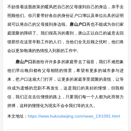
不妨借着这股政策的暖风把自己的父母接到自己的身边，亲手去
照顾他们。你只要带好各自的身份证户口簿以及单位出具的证明
就可以将自己的父母接到身边啦。
唐山户口
再也不能成为你们家
庭团聚的障碍了。我们很高兴的看到，唐山正以自己的诚意去回
馈那些在这里辛勤工作的人们，当他们全无后顾之忧时，他们将
会以更加饱满的热情投入到新的工作中。
唐山户口
新政给许许多多的家庭带去了福音，我们不难想象
他们早出晚归都有父母相陪的情景，希望有更多的城市参与进
来，把户口这扇大门打开，让更多的家庭享受团聚的喜悦，让等
待成为遗憾的悲剧不再发生，这是我们的美好的憧憬，但我相
信，我们正在去往憧憬的路上，只要我们每一个人都为此而努力
拼搏，这样的憧憬化为现实不会令我们等的太久。
本文地址：
https://www.hukoubeijing.com/news_13/1091.html