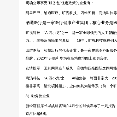
明确公示享受“服务包”优惠政策的企业有：
阿里巴巴、纳通医疗、旷视科技、四维图新、商汤科技等
纳通医疗是一家医疗健康产业集团，核心业务是
旷视科技，“AI四小龙”之一，是一家全球领先的人工
力。川老师反向输出的典型——19年，旷视科技就被列
四维图新，智慧出行的代表企业，是一家在地图舒服服务、
品牌，2020年开始和华为在高精度地图上密切合作。
友情提示，互利网网造车成风，高德和四维图新之间可能要
商汤科技，“AI四小龙”之一，AI独角兽，牌面非常大，
槛非常高，清北硕博起步，业内称其为清华系（前一个旷
3）独角兽企业——
新经济智库长城战略咨询在4月份的时候发布了一则报告—
京占比超6成。