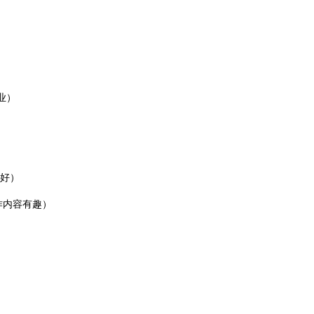
业）
好）
作内容有趣）