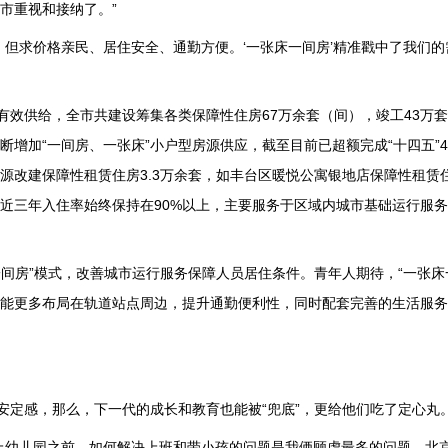
市重视和接纳了。”
，但求价格亲民、居住安全、通勤方便。‘一张床一间房’精准戳中了我们
有效供给，全市共建设筹集各类保障性住房67万余套（间），竣工43万
增加“一间房、一张床”小户型房源供应，截至目前已超额完成“十四五”
源改建保障性租赁住房3.3万余套，如丰台区暖悦公寓银地店保障性租赁
近三年入住率始终保持在90%以上，主要服务于区域内城市基础运行服
一间房”模式，改善城市运行服务保障人员居住条件。青年人期待，“一张床
能更多布局在轨道站点周边，提升通勤便利性，同时配套完善的生活服务
安定感，那么，下一代的成长和教育也能被“兜底”，更给他们吃了定心丸
上幼儿园之前，如何解决上班和带小孩的问题是我俩顾虑最多的问题，北京