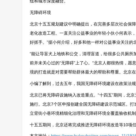
纽和城市深度融合。
无障碍环境
北京十五五规划建议中明确提出，在完善多层次社会保障
老化改造工程。一直关注公益事业的年轻小伙小何表示，
好抓手。”据小何介绍，好多和他一样对公益事业关注的北
“能让导盲犬上地铁和公交，清理盲道，给很多公共厕所
前并未关心过的“无障碍”上了心。“北京人都很热情，愿
境的打造就是对需要帮助群体最大的帮助和尊重。北京在
小编了解到，过去五年，我国无障碍环境建设在政策法规
北京已将无障碍设施纳入改造重点。“十四五”期间，北京
施行。北京7个区申报创建全国无障碍建设示范城区。打造
立背街小巷环境精细化治理和无障碍环境全覆盖验收机制
十五五期间，北京还将完成推进无障碍环境改造等10项
本文地址：
https://www.hukoubeijing.com/news_11/1916