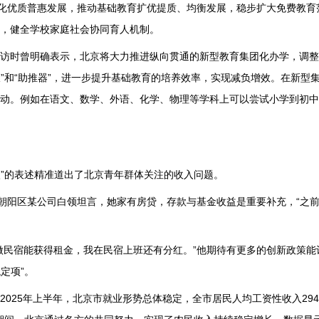
体化优质普惠发展，推动基础教育扩优提质、均衡发展，稳步扩大免费教育
，健全学校家庭社会协同育人机制。
访时曾明确表示，北京将大力推进纵向贯通的新型教育集团化办学，调整
板”和“助推器”，进一步提升基础教育的培养效率，实现减负增效。在新型
动。例如在语文、数学、外语、化学、物理等学科上可以尝试小学到初中
入”的表述精准道出了北京青年群体关注的收入问题。
”朝阳区某公司白领坦言，她家有房贷，存款与基金收益是重要补充，“之
做民宿能获得租金，我在民宿上班还有分红。”他期待有更多的创新政策能
定项”。
025年上半年，北京市就业形势总体稳定，全市居民人均工资性收入294