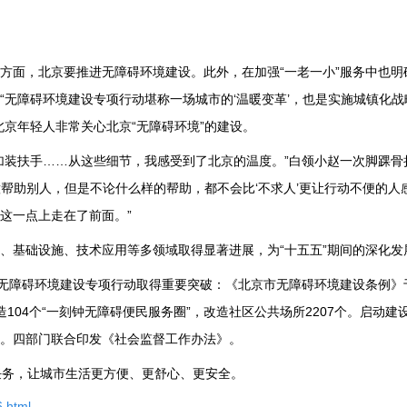
方面，北京要推进无障碍环境建设。此外，在加强“一老一小”服务中也明
“无障碍环境建设专项行动堪称一场城市的‘温暖变革’，也是实施城镇化
京年轻人非常关心北京“无障碍环境”的建设。
加装扶手……从这些细节，我感受到了北京的温度。”白领小赵一次脚踝骨
意帮助别人，但是不论什么样的帮助，都不会比‘不求人’更让行动不便的人
这一点上走在了前面。”
、基础设施、技术应用等多领域取得显著进展，为“十五五”期间的深化发
无障碍环境建设专项行动取得重要突破：《北京市无障碍环境建设条例》于2
104个“一刻钟无障碍便民服务圈”，改造社区公共场所2207个。启动建
。四部门联合印发《社会监督工作办法》。
任务，让城市生活更方便、更舒心、更安全。
.html