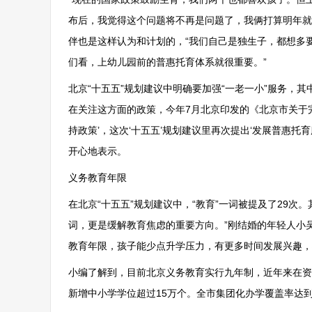
布后，我觉得这个问题将不再是问题了，我俩打算明年就
伴也是这样认为和计划的，“我们自己是独生子，都想多
们看，上幼儿园前的普惠托育体系就很重要。”
北京“十五五”规划建议中明确要加强“一老一小”服务，其
在关注这方面的政策，今年7月北京印发的《北京市关于
持政策’，这次‘十五五’规划建议里再次提出‘发展普惠托
开心地表示。
义务教育年限
在北京“十五五”规划建议中，“教育”一词被提及了29次
词，更是缓解教育焦虑的重要方向。”刚结婚的年轻人小
教育年限，孩子能少点升学压力，有更多时间发展兴趣，
小编了解到，目前北京义务教育实行九年制，近年来在资
新增中小学学位超过15万个。全市集团化办学覆盖率达到