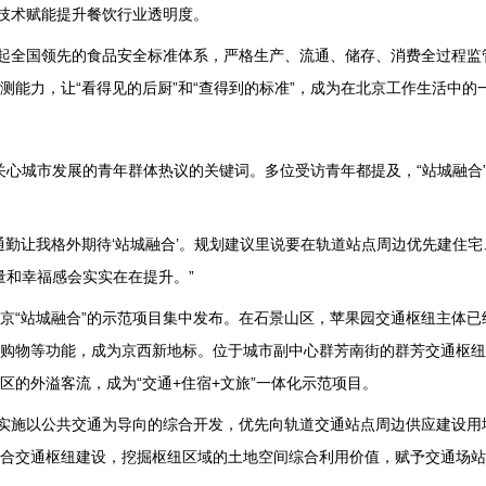
AI技术赋能提升餐饮行业透明度。
立起全国领先的食品安全标准体系，严格生产、流通、储存、消费全过程监
能力，让“看得见的后厨”和“查得到的标准”，成为在北京工作生活中的
多关心城市发展的青年群体热议的关键词。多位受访青年都提及，“站城融合
通勤让我格外期待‘站城融合’。规划建议里说要在轨道站点周边优先建住
量和幸福感会实实在在提升。”
京“站城融合”的示范项目集中发布。在石景山区，苹果园交通枢纽主体已
购物等功能，成为京西新地标。位于城市副中心群芳南街的群芳交通枢纽
的外溢客流，成为“交通+住宿+文旅”一体化示范项目。
，实施以公共交通为导向的综合开发，优先向轨道交通站点周边供应建设用
合交通枢纽建设，挖掘枢纽区域的土地空间综合利用价值，赋予交通场站