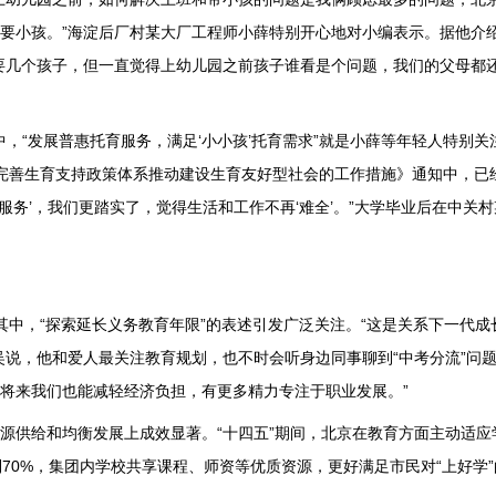
要小孩。”海淀后厂村某大厂工程师小薛特别开心地对小编表示。据他介
要几个孩子，但一直觉得上幼儿园之前孩子谁看是个问题，我们的父母都
中，“发展普惠托育服务，满足‘小小孩’托育需求”就是小薛等年轻人特别关
完善生育支持政策体系推动建设生育友好型社会的工作措施》通知中，已经
育服务’，我们更踏实了，觉得生活和工作不再‘难全’。”大学毕业后在中关
。其中，“探索延长义务教育年限”的表述引发广泛关注。“这是关系下一代
吴说，他和爱人最关注教育规划，也不时会听身边同事聊到“中考分流”问题
将来我们也能减轻经济负担，有更多精力专注于职业发展。”
源供给和均衡发展上成效显著。“十四五”期间，北京在教育方面主动适应
70%，集团内学校共享课程、师资等优质资源，更好满足市民对“上好学