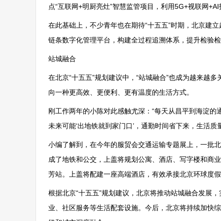
点“互联网+明厨亮灶”智慧监管项目，利用5G+视联网+
在此基础上，不少青年也在期待“十五五”时期，北京建
链条数字化管理平台，构建全过程追溯体系，提升检验检测
站城融合
在北京“十五五”规划建议中，“站城融合”也成为越来越
向一种更高效、更便利、更有温度的生活方式。
刚工作两年的小陈对此感触尤深：“每天从昌平到海淀的
未来可能‘出地铁就到家门口’，通勤时间省下来，生活质
小编了解到，在今年的服贸会交通运输专题展上，一批北
成了地铁和公交，上盖将规划公寓、酒店、写字楼和商业
芳站。上盖将配建一座高端酒店，有效承接北京环球度假区
根据北京“十五五”规划建议，北京将推动站城融合发展
业、社区服务等生活配套设施。今后，北京将持续加快综