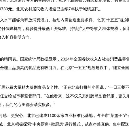
五”期间，北京通过各方的共同努力，实现了农民收入持续稳定增长。数据显示
9730元。北京农村居民收入增速已连续7年快于城镇居民。
入水平能够为释放消费潜力、拉动内需创造重要条件。北京“十五五”规划
支付保障机制，稳步提升最低工资标准。持续扩大中等收入群体规模，多
收入扩容指明方向。
的晴雨表。国家统计局数据显示，2024年全国餐饮收入占社会消费品零
合理且品质高的餐品更有吸引力。在北京“十五五”规划建议中，“建立全
无需花费大量精力鉴别食品安全性。”正在北京打拼的小周说，“一日三餐
任交给城市和监管部门。”在他看来，这不仅关系到肠胃是否舒服，更关
溯，我们的心里都会踏实很多。”
感、更安心。北京已建成1100余家农业标准化基地，占全市“菜篮子”产
域，北京积极探索“中央厨房+微厨房”运行模式，试点净菜直供、集中配