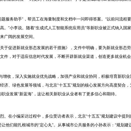
题服务助手”，帮员工在海量制度和文档中一问即得答案。“以前问流程要在
高。”小李说。随着“生成式人工智能系统应用员”等新职业被正式纳入国
来广阔的发展空间。
关于促进新就业形态发展的若干措施》，文件中明确，要为新就业形态劳
文件，对于适应信息时代发展，不断开辟新就业渠道，创造更多就业机会
业与增收，深入实施就业优先战略，加强产业和就业协同，积极培育新职业
经济、绿色发展等领域，与北京“十五五”规划的核心发展方向高度契合，
的职业发展“新蓝海”，这让相关新职业从业者有了更多信心和期待。
烈。在小编采访过程中，多位受访者表示，北京“十五五”规划建议中提到
是让他们能扎根城市的“定心丸”。从事城市公共服务的小孙表示：“规划建