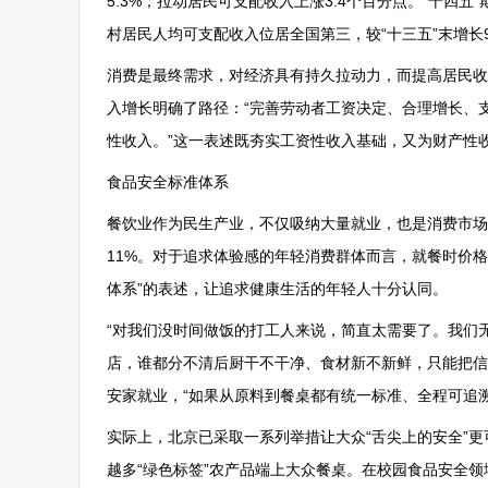
5.3%，拉动居民可支配收入上涨3.4个百分点。“十四
村居民人均可支配收入位居全国第三，较“十三五”末增长
消费是最终需求，对经济具有持久拉动力，而提高居民收
入增长明确了路径：“完善劳动者工资决定、合理增长、
性收入。”这一表述既夯实工资性收入基础，又为财产性
食品安全标准体系
餐饮业作为民生产业，不仅吸纳大量就业，也是消费市场
11%。对于追求体验感的年轻消费群体而言，就餐时价格
体系”的表述，让追求健康生活的年轻人十分认同。
“对我们没时间做饭的打工人来说，简直太需要了。我们
店，谁都分不清后厨干不干净、食材新不新鲜，只能把信
安家就业，“如果从原料到餐桌都有统一标准、全程可追
实际上，北京已采取一系列举措让大众“舌尖上的安全”更可
越多“绿色标签”农产品端上大众餐桌。在校园食品安全领